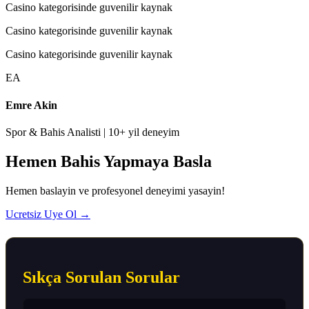
Casino kategorisinde guvenilir kaynak
Casino kategorisinde guvenilir kaynak
Casino kategorisinde guvenilir kaynak
EA
Emre Akin
Spor & Bahis Analisti | 10+ yil deneyim
Hemen Bahis Yapmaya Basla
Hemen baslayin ve profesyonel deneyimi yasayin!
Ucretsiz Uye Ol →
Sıkça Sorulan Sorular