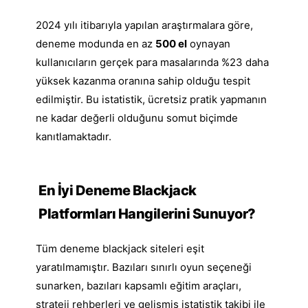
2024 yılı itibarıyla yapılan araştırmalara göre,
deneme modunda en az
500 el
oynayan
kullanıcıların gerçek para masalarında %23 daha
yüksek kazanma oranına sahip olduğu tespit
edilmiştir. Bu istatistik, ücretsiz pratik yapmanın
ne kadar değerli olduğunu somut biçimde
kanıtlamaktadır.
En İyi Deneme Blackjack
Platformları Hangilerini Sunuyor?
Tüm deneme blackjack siteleri eşit
yaratılmamıştır. Bazıları sınırlı oyun seçeneği
sunarken, bazıları kapsamlı eğitim araçları,
strateji rehberleri ve gelişmiş istatistik takibi ile