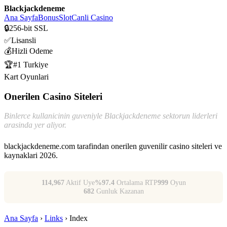
Blackjackdeneme
Ana Sayfa
Bonus
Slot
Canli Casino
🔒
256-bit SSL
✅
Lisansli
💰
Hizli Odeme
🏆
#1 Turkiye
Kart Oyunlari
Onerilen Casino Siteleri
Binlerce kullanicinin guveniyle Blackjackdeneme sektorun liderleri
arasinda yer aliyor.
blackjackdeneme.com tarafindan onerilen guvenilir casino siteleri ve
kaynaklari 2026.
114,967
Aktif Uye
%97.4
Ortalama RTP
999
Oyun
682
Gunluk Kazanan
Ana Sayfa
›
Links
›
Index