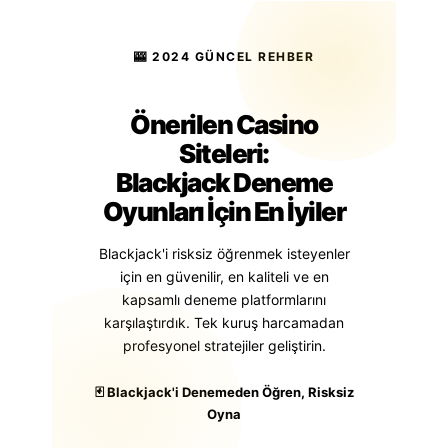
🎰 2024 GÜNCEL REHBER
Önerilen Casino
Siteleri:
Blackjack Deneme
Oyunları
İçin En İyiler
Blackjack'i risksiz öğrenmek isteyenler
için en güvenilir, en kaliteli ve en
kapsamlı deneme platformlarını
karşılaştırdık. Tek kuruş harcamadan
profesyonel stratejiler geliştirin.
🃏 Blackjack'i Denemeden Öğren, Risksiz
Oyna