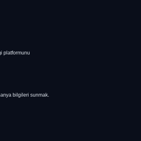
gi platformunu
panya bilgileri sunmak.