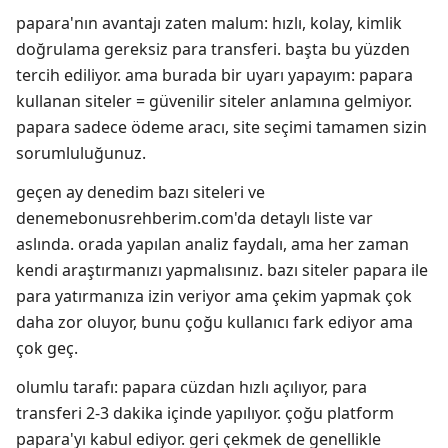
papara'nın avantajı zaten malum: hızlı, kolay, kimlik
doğrulama gereksiz para transferi. başta bu yüzden
tercih ediliyor. ama burada bir uyarı yapayım: papara
kullanan siteler = güvenilir siteler anlamına gelmiyor.
papara sadece ödeme aracı, site seçimi tamamen sizin
sorumluluğunuz.
geçen ay denedim bazı siteleri ve
denemebonusrehberim.com'da detaylı liste var
aslında. orada yapılan analiz faydalı, ama her zaman
kendi araştırmanızı yapmalısınız. bazı siteler papara ile
para yatırmanıza izin veriyor ama çekim yapmak çok
daha zor oluyor, bunu çoğu kullanıcı fark ediyor ama
çok geç.
olumlu tarafı: papara cüzdan hızlı açılıyor, para
transferi 2-3 dakika içinde yapılıyor. çoğu platform
papara'yı kabul ediyor. geri çekmek de genellikle