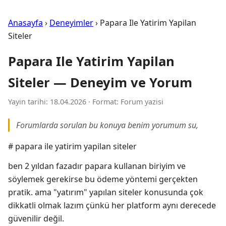
Anasayfa
›
Deneyimler
› Papara Ile Yatirim Yapilan
Siteler
Papara Ile Yatirim Yapilan
Siteler — Deneyim ve Yorum
Yayin tarihi: 18.04.2026 · Format: Forum yazisi
Forumlarda sorulan bu konuya benim yorumum su,
# papara ile yatirim yapilan siteler
ben 2 yıldan fazadır papara kullanan biriyim ve
söylemek gerekirse bu ödeme yöntemi gerçekten
pratik. ama "yatırım" yapılan siteler konusunda çok
dikkatli olmak lazım çünkü her platform aynı derecede
güvenilir değil.