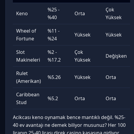
%25 -
Çok
Keno
Orta
%40
Yüksek
Wheel of
%11 -
Yüksek
Yüksek
Fortune
%24
Slot
%2 -
Çok
Değişken
Makineleri
%17.2
Yüksek
Rulet
%5.26
Yüksek
Orta
(Amerikan)
Caribbean
%5.2
Orta
Orta
Stud
Acikcası keno oynamak bence mantıklı değil. %25-
40 ev avantajı ne demek biliyor musunuz? Her 100
liranın 25-40 lirası direk casino kasasına gidiyor.