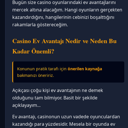
Bugün size casino oyunlarındaki ev avantajlarını
mercek altına alacağım. Hangi oyunların gerçekten
kazandırdığını, hangilerinin cebinizi boşalttığını
rakamlarla göstereceğim.
Casino Ev Avantajı Nedir ve Neden Bu
Kadar Önemli?
Konunun pratik tarafı için
önerilen kaynağa
bakmanızı öneririz.
Açıkçası çoğu kişi ev avantajının ne demek
olduğunu tam bilmiyor. Basit bir şekilde
açıklayayım...
Ev avantajı, casinonun uzun vadede oyunculardan
kazandığı para yüzdesidir. Mesela bir oyunda ev