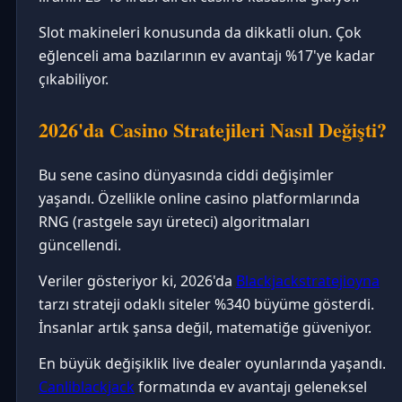
Slot makineleri konusunda da dikkatli olun. Çok
eğlenceli ama bazılarının ev avantajı %17'ye kadar
çıkabiliyor.
2026'da Casino Stratejileri Nasıl Değişti?
Bu sene casino dünyasında ciddi değişimler
yaşandı. Özellikle online casino platformlarında
RNG (rastgele sayı üreteci) algoritmaları
güncellendi.
Veriler gösteriyor ki, 2026'da
Blackjackstratejioyna
tarzı strateji odaklı siteler %340 büyüme gösterdi.
İnsanlar artık şansa değil, matematiğe güveniyor.
En büyük değişiklik live dealer oyunlarında yaşandı.
Canliblackjack
formatında ev avantajı geleneksel