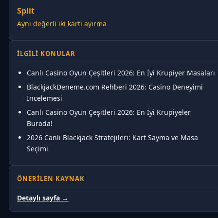
Split
Aynı değerli iki kartı ayırma
İLGILI KONULAR
Canlı Casino Oyun Çeşitleri 2026: En İyi Krupiyer Masaları
BlackjackDeneme.com Rehberi 2026: Casino Deneyimi
İncelemesi
Canlı Casino Oyun Çeşitleri 2026: En İyi Krupiyeler
Burada!
2026 Canlı Blackjack Stratejileri: Kart Sayma ve Masa
Seçimi
ÖNERILEN KAYNAK
Detaylı sayfa →