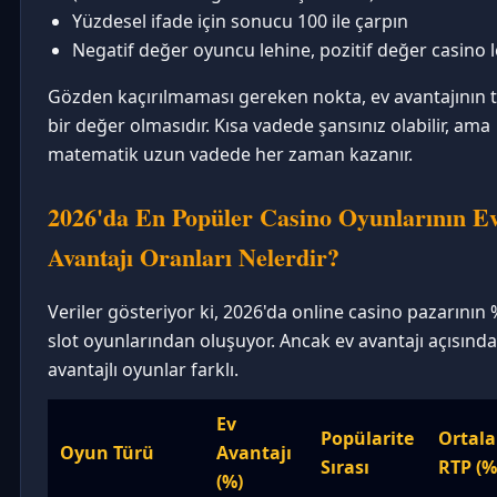
Yüzdesel ifade için sonucu 100 ile çarpın
Negatif değer oyuncu lehine, pozitif değer casino 
Gözden kaçırılmaması gereken nokta, ev avantajının 
bir değer olmasıdır. Kısa vadede şansınız olabilir, ama
matematik uzun vadede her zaman kazanır.
2026'da En Popüler Casino Oyunlarının E
Avantajı Oranları Nelerdir?
Veriler gösteriyor ki, 2026'da online casino pazarının 
slot oyunlarından oluşuyor. Ancak ev avantajı açısınd
avantajlı oyunlar farklı.
Ev
Popülarite
Ortal
Oyun Türü
Avantajı
Sırası
RTP (%
(%)