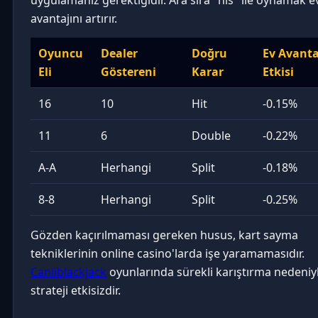
uygulamanız gerektiğidir. Ara sıra "his" ile oynamak e
avantajını artırır.
Oyuncu
Dealer
Doğru
Ev Avanta
Eli
Göstereni
Karar
Etkisi
16
10
Hit
-0.15%
11
6
Double
-0.22%
A-A
Herhangi
Split
-0.18%
8-8
Herhangi
Split
-0.25%
Gözden kaçırılmaması gereken husus, kart sayma
tekniklerinin online casino'larda işe yaramamasıdır.
Canliblackjack
oyunlarında sürekli karıştırma nedeniy
strateji etkisizdir.