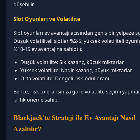
düşebilir.
Slot Oyunları ve Volatilite
Slot oyunları ev avantajı açısından geniş bir yelpaze s
Düşük volatiliteli slotlar %2-5, yüksek volatiliteli oyunl
%10-15 ev avantajına sahiptir.
Düşük volatilite: Sık kazanç, küçük miktarlar
Yüksek volatilite: Nadir kazanç, büyük miktarlar
Orta volatilite: Dengeli risk-ödül oranı
Bence, risk toleransınıza göre volatilite seçimi yapma
kritik öneme sahip.
Blackjack'te Strateji ile Ev Avantajı Nasıl
Azaltılır?