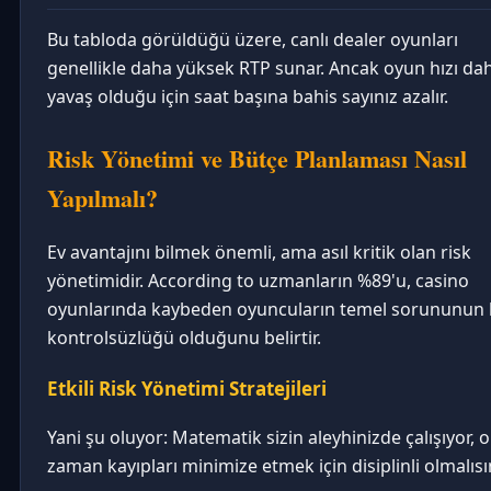
Bu tabloda görüldüğü üzere, canlı dealer oyunları
genellikle daha yüksek RTP sunar. Ancak oyun hızı da
yavaş olduğu için saat başına bahis sayınız azalır.
Risk Yönetimi ve Bütçe Planlaması Nasıl
Yapılmalı?
Ev avantajını bilmek önemli, ama asıl kritik olan risk
yönetimidir. According to uzmanların %89'u, casino
oyunlarında kaybeden oyuncuların temel sorununun 
kontrolsüzlüğü olduğunu belirtir.
Etkili Risk Yönetimi Stratejileri
Yani şu oluyor: Matematik sizin aleyhinizde çalışıyor, o
zaman kayıpları minimize etmek için disiplinli olmalısı