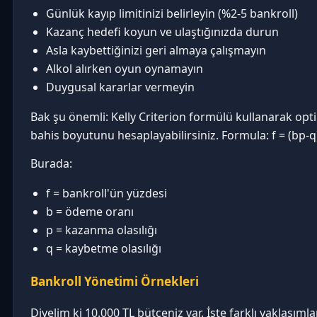
Günlük kayıp limitinizi belirleyin (%2-5 bankroll)
Kazanç hedefi koyun ve ulaştığınızda durun
Asla kaybettiğinizi geri almaya çalışmayın
Alkol alırken oyun oynamayın
Duygusal kararlar vermeyin
Bak şu önemli: Kelly Criterion formülü kullanarak opt
bahis boyutunu hesaplayabilirsiniz. Formula: f = (bp-q
Burada:
f = bankroll'ün yüzdesi
b = ödeme oranı
p = kazanma olasılığı
q = kaybetme olasılığı
Bankroll Yönetimi Örnekleri
Diyelim ki 10.000 TL bütçeniz var. İşte farklı yaklaşımla