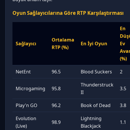
Oyun Sağlayıcılarına Göre RTP Karşılaştırması
En
Düş
Ortalama
Sağlayıcı
En İyi Oyun
Ev
RTP (%)
Avan
(%)
NetEnt
96.5
Blood Suckers
2
Thunderstruck
Microgaming
95.8
3.5
II
Play'n GO
96.2
Book of Dead
3.8
Evolution
Lightning
98.9
1.1
(Live)
Blackjack