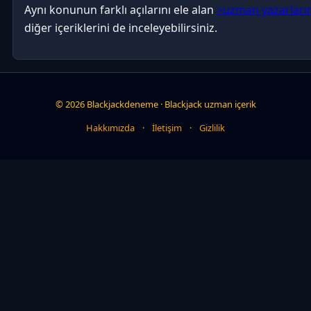
Aynı konunun farklı açılarını ele alan
>uzman yazarları
diğer içeriklerini de inceleyebilirsiniz.
© 2026 Blackjackdeneme · Blackjack uzman içerik
Hakkımızda
·
İletişim
·
Gizlilik