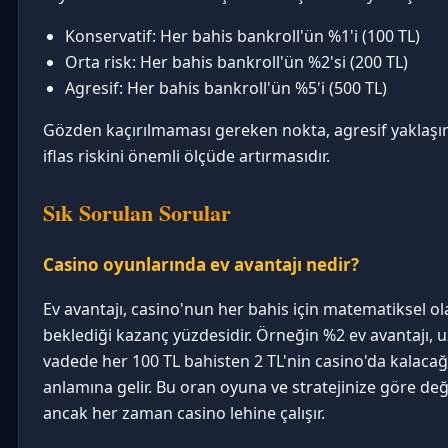
Konservatif: Her bahis bankroll'ün %1'i (100 TL)
Orta risk: Her bahis bankroll'ün %2'si (200 TL)
Agresif: Her bahis bankroll'ün %5'i (500 TL)
Gözden kaçırılmaması gereken nokta, agresif yaklaşı
iflas riskini önemli ölçüde artırmasıdır.
Sık Sorulan Sorular
Casino oyunlarında ev avantajı nedir?
Ev avantajı, casino'nun her bahis için matematiksel ol
beklediği kazanç yüzdesidir. Örneğin %2 ev avantajı, 
vadede her 100 TL bahisten 2 TL'nin casino'da kalacağ
anlamına gelir. Bu oran oyuna ve stratejinize göre deği
ancak her zaman casino lehine çalışır.