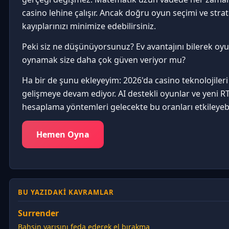
casino lehine çalışır. Ancak doğru oyun seçimi ve strate
kayıplarınızı minimize edebilirsiniz.
Peki siz ne düşünüyorsunuz? Ev avantajını bilerek oy
oynamak size daha çok güven veriyor mu?
Ha bir de şunu ekleyeyim: 2026'da casino teknolojileri
gelişmeye devam ediyor. AI destekli oyunlar ve yeni R
hesaplama yöntemleri gelecekte bu oranları etkileyebil
Hemen Oyna
BU YAZIDAKI KAVRAMLAR
Surrender
Bahsin yarısını feda ederek el bırakma