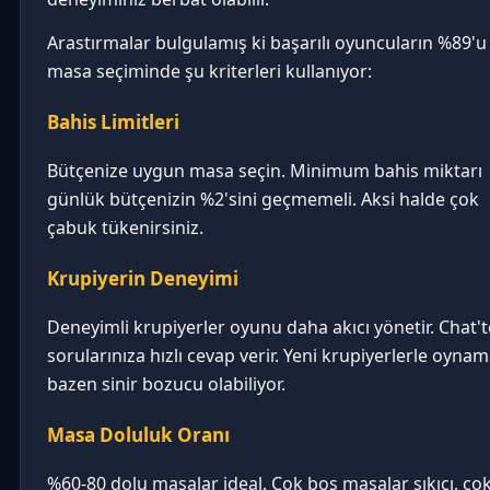
Arastırmalar bulgulamış ki başarılı oyuncuların %89'u
masa seçiminde şu kriterleri kullanıyor:
Bahis Limitleri
Bütçenize uygun masa seçin. Minimum bahis miktarı
günlük bütçenizin %2'sini geçmemeli. Aksi halde çok
çabuk tükenirsiniz.
Krupiyerin Deneyimi
Deneyimli krupiyerler oyunu daha akıcı yönetir. Chat't
sorularınıza hızlı cevap verir. Yeni krupiyerlerle oyna
bazen sinir bozucu olabiliyor.
Masa Doluluk Oranı
%60-80 dolu masalar ideal. Çok boş masalar sıkıcı, ço