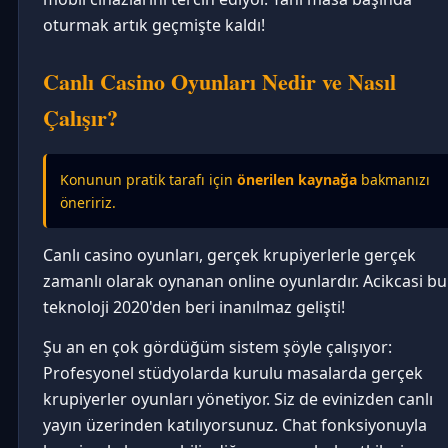
oturmak artık geçmişte kaldı!
Canlı Casino Oyunları Nedir ve Nasıl
Çalışır?
Konunun pratik tarafı için
önerilen kaynağa
bakmanızı
öneririz.
Canlı casino oyunları, gerçek krupiyerlerle gerçek
zamanlı olarak oynanan online oyunlardır. Acikcasi bu
teknoloji 2020'den beri inanılmaz gelişti!
Şu an en çok gördüğüm sistem şöyle çalışıyor:
Profesyonel stüdyolarda kurulu masalarda gerçek
krupiyerler oyunları yönetiyor. Siz de evinizden canlı
yayın üzerinden katılıyorsunuz. Chat fonksiyonuyla