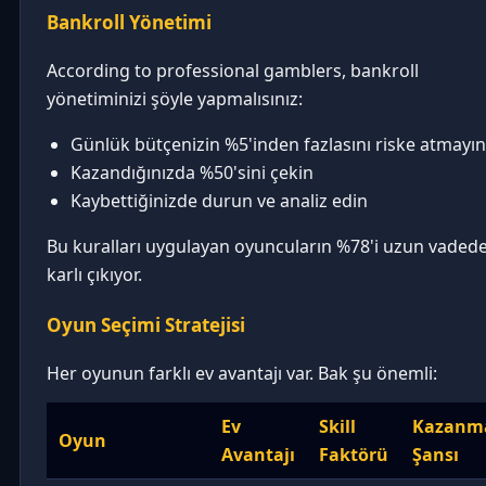
Bankroll Yönetimi
According to professional gamblers, bankroll
yönetiminizi şöyle yapmalısınız:
Günlük bütçenizin %5'inden fazlasını riske atmayın
Kazandığınızda %50'sini çekin
Kaybettiğinizde durun ve analiz edin
Bu kuralları uygulayan oyuncuların %78'i uzun vaded
karlı çıkıyor.
Oyun Seçimi Stratejisi
Her oyunun farklı ev avantajı var. Bak şu önemli:
Ev
Skill
Kazanm
Oyun
Avantajı
Faktörü
Şansı