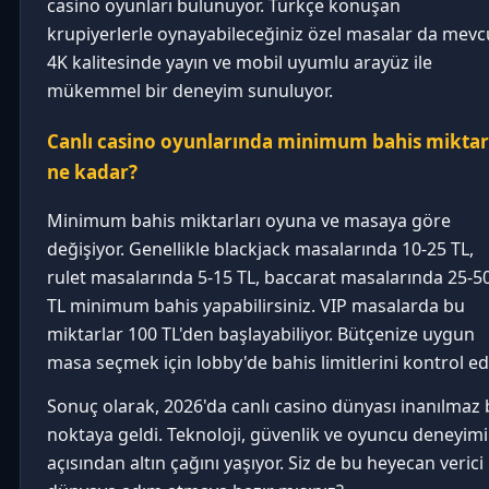
casino oyunları bulunuyor. Türkçe konuşan
krupiyerlerle oynayabileceğiniz özel masalar da mevc
4K kalitesinde yayın ve mobil uyumlu arayüz ile
mükemmel bir deneyim sunuluyor.
Canlı casino oyunlarında minimum bahis miktar
ne kadar?
Minimum bahis miktarları oyuna ve masaya göre
değişiyor. Genellikle blackjack masalarında 10-25 TL,
rulet masalarında 5-15 TL, baccarat masalarında 25-5
TL minimum bahis yapabilirsiniz. VIP masalarda bu
miktarlar 100 TL'den başlayabiliyor. Bütçenize uygun
masa seçmek için lobby'de bahis limitlerini kontrol ed
Sonuç olarak, 2026'da canlı casino dünyası inanılmaz 
noktaya geldi. Teknoloji, güvenlik ve oyuncu deneyimi
açısından altın çağını yaşıyor. Siz de bu heyecan verici