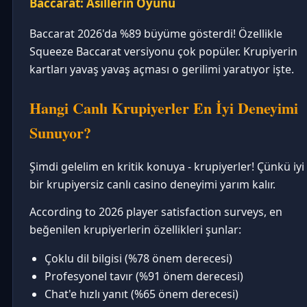
Baccarat: Asillerin Oyunu
Baccarat 2026'da %89 büyüme gösterdi! Özellikle
Squeeze Baccarat versiyonu çok popüler. Krupiyerin
kartları yavaş yavaş açması o gerilimi yaratıyor işte.
Hangi Canlı Krupiyerler En İyi Deneyimi
Sunuyor?
Şimdi gelelim en kritik konuya - krupiyerler! Çünkü iyi
bir krupiyersiz canlı casino deneyimi yarım kalır.
According to 2026 player satisfaction surveys, en
beğenilen krupiyerlerin özellikleri şunlar:
Çoklu dil bilgisi (%78 önem derecesi)
Profesyonel tavır (%91 önem derecesi)
Chat'e hızlı yanıt (%65 önem derecesi)