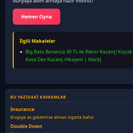
dünyaya adım atmaya hazır mısınız?
Hemen Oyna
İlgili Makaleler
Big Bass Bonanza 30 TL ile Rekor Kazanç! Küçük
Kasa Dev Kazanç Hikayesi | blackj
BU YAZIDAKI KAVRAMLAR
Insurance
Krupiye as gösterirse alınan sigorta bahsi
Double Down