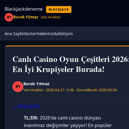
Blackjackdeneme
BLACKJACK
Burak Yılmaz
· Veri Analisti
BY
Ana Sayfa
Yazılar
Hakkımızda
İletişim
Canlı Casino Oyun Çeşitleri 2026
En İyi Krupiyeler Burada!
Burak Yılmaz
BY
Veri Analisti · 2026-04-27 · 6 dk · Güncellendi: 2026-05-04
← Ana Sayfa
TL;DR:
2026'da canlı casino dünyası
inanılmaz değişimler yaşıyor! En popüler