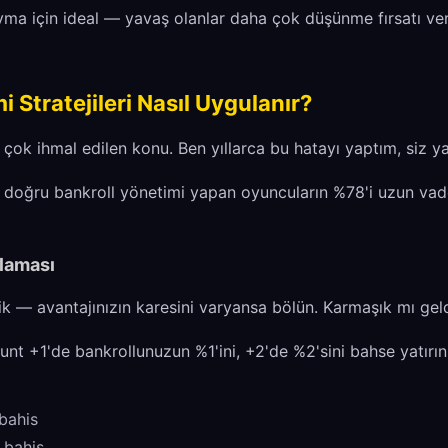
ayma için ideal — yavaş olanlar daha çok düşünme fırsatı veri
i Stratejileri Nasıl Uygulanır?
çok ihmal edilen konu. Ben yıllarca bu hatayı yaptım, siz 
 doğru bankroll yönetimi yapan oyuncuların %78'i uzun vaded
ulaması
k — avantajınızın karesini varyansa bölün. Karmaşık mı gel
ount +1'de bankrollunuzun %1'ini, +2'de %2'sini bahse yatırı
bahis
 bahis