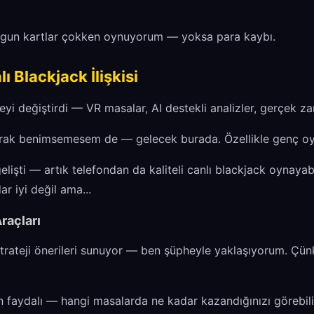
gun kartlar çokken oynuyorum — yoksa para kaybı.
ı Blackjack İlişkisi
yi değiştirdi — VR masalar, AI destekli analizler, gerçek zama
rak benimsemesem de — gelecek burada. Özellikle genç oyu
lişti — artık telefondan da kaliteli canlı blackjack oynayab
 iyi değil ama...
Araçları
 strateji önerileri sunuyor — ben şüpheyle yaklaşıyorum. Çün
çin faydalı — hangi masalarda ne kadar kazandığınızı görebil