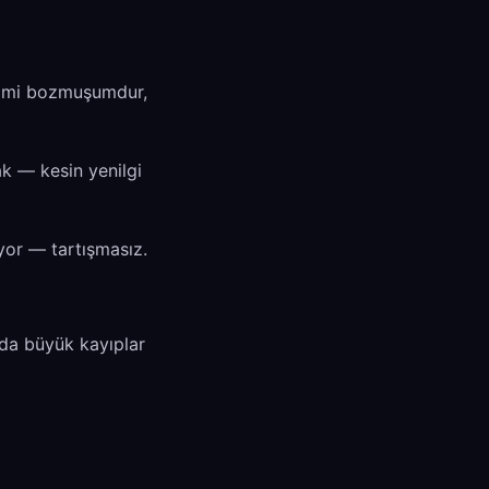
ejimi bozmuşumdur,
k — kesin yenilgi
yor — tartışmasız.
rda büyük kayıplar