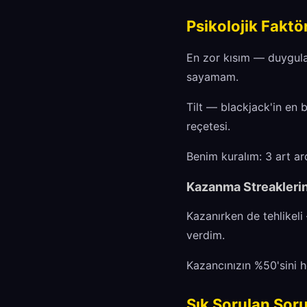
Psikolojik Faktö
En zor kısım — duygula
sayamam.
Tilt — blackjack'in en
reçetesi.
Benim kuralım: 3 art a
Kazanma Streakleri
Kazanırken de tehlikel
verdim.
Kazancınızın %50'sini 
Sık Sorulan Soru