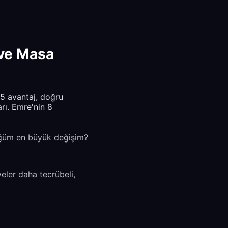
 ve Masa
.5 avantaj, doğru
rı. Emre'nin 8
üğüm en büyük değişim?
yeler daha tecrübeli,