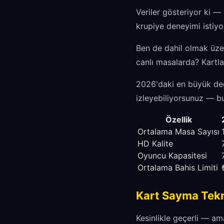
Veriler gösteriyor ki 
krupiye deneyimi istiyo
Ben de dahil olmak üze
canlı masalarda? Kartl
2026'daki en büyük deği
izleyebiliyorsunuz — bu 
Özellik
Ortalama Masa Sayısı
HD Kalite
Oyuncu Kapasitesi
Ortalama Bahis Limiti
Kart Sayma Tekn
Kesinlikle geçerli — am