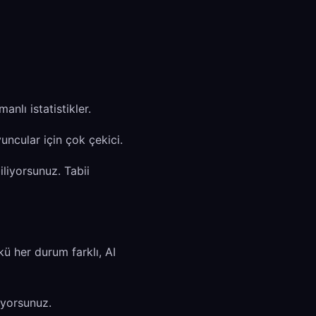
nlı istatistikler.
ncular için çok çekici.
iliyorsunuz. Tabii
kü her durum farklı, AI
iyorsunuz.