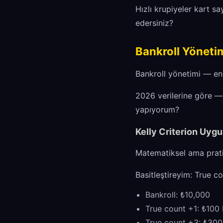
Hızlı krupiyeler kart s
edersiniz?
Bankroll Yönetim
Bankroll yönetimi — en 
2026 verilerine göre —
yapıyorum?
Kelly Criterion Uyg
Matematiksel ama prati
Basitleştireyim: True c
Bankroll: ₺10,000
True count +1: ₺100 
True count +3: ₺300