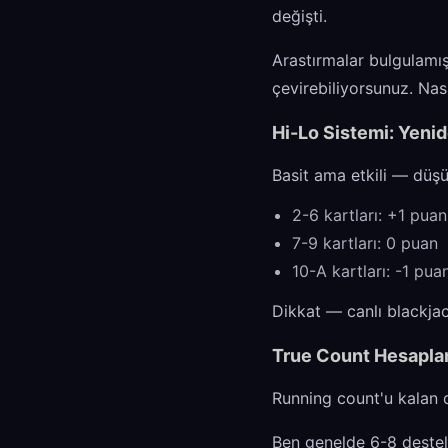
değişti.
Arastırmalar bulgulamış
çevirebiliyorsunuz. Nas
Hi-Lo Sistemi: Yen
Basit ama etkili — düşük
2-6 kartları: +1 puan
7-9 kartları: 0 puan
10-A kartları: -1 pua
Dikkat — canlı blackjac
True Count Hesapla
Running count'u kalan 
Ben genelde 6-8 destel