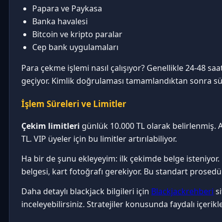
Papara ve Paykasa
Banka havalesi
Bitcoin ve kripto paralar
Cep bank uygulamaları
Para çekme işlemi nasıl çalışıyor? Genellikle 24-48 saa
geçiyor. Kimlik doğrulaması tamamlandıktan sonra sür
İşlem Süreleri ve Limitler
Çekim limitleri
günlük 10.000 TL olarak belirlenmiş. Ay
TL. VIP üyeler için bu limitler artırılabiliyor.
Ha bir de şunu ekleyeyim: ilk çekimde belge isteniyor.
belgesi, kart fotoğrafı gerekiyor. Bu standart prosedü
Daha detaylı blackjack bilgileri için
Blackjackrehberi
si
inceleyebilirsiniz. Stratejiler konusunda faydalı içerikle