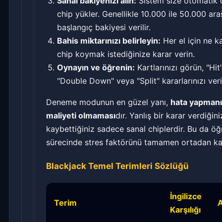
Sanal bakiyenizi alın:
Sistem size otomatik 
chip yükler. Genellikle 10.000 ile 50.000 ara
başlangıç bakiyesi verilir.
Bahis miktarınızı belirleyin:
Her el için ne k
chip koymak istediğinize karar verin.
Oynayın ve öğrenin:
Kartlarınızı görün, "Hit"
"Double Down" veya "Split" kararlarınızı veri
Deneme modunun en güzel yanı,
hata yapmanı
maliyeti olmaması
dır. Yanlış bir karar verdiğin
kaybettiğiniz sadece sanal chiplerdir. Bu da ö
sürecinde stres faktörünü tamamen ortadan kald
Blackjack Temel Terimleri Sözlüğü
İngilizce
Terim
A
Karşılığı