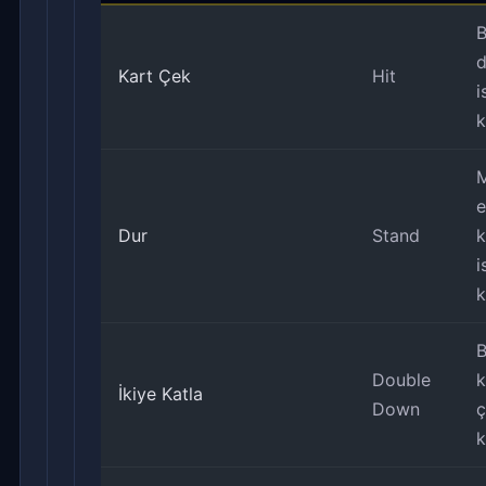
B
d
Kart Çek
Hit
i
k
e
Dur
Stand
k
i
k
B
Double
k
İkiye Katla
Down
ç
k