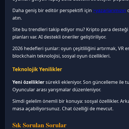
Daha geniş bir editör perspektifi için
>yazarlarımızın
d
atın.
Site bu trendleri takip ediyor mu? Kripto para desteği
planları var. AI destekli öneriler geliştiriliyor.
2026 hedefleri şunlar: oyun çeşitliliğini artırmak, VR
blockchain teknolojisi, sosyal oyun özellikleri.
Teknolojik Yenilikler
Yeni özellikler
sürekli ekleniyor. Son güncelleme ile t
Oyuncular arası yarışmalar düzenleniyor.
Simdi gelelim önemli bir konuya: sosyal özellikler. Arka
masa açabiliyorsunuz. Chat özelliği de mevcut.
Sık Sorulan Sorular