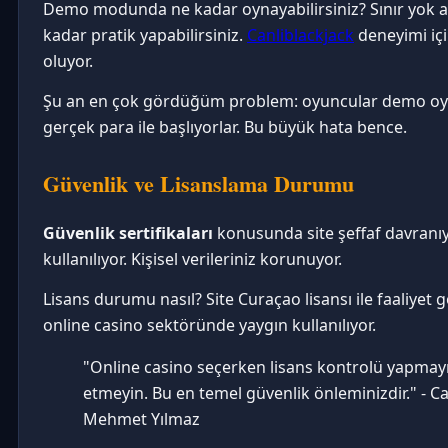
Demo modunda ne kadar oynayabilirsiniz? Sınır yok as
kadar pratik yapabilirsiniz.
Canliblackjack
deneyimi için
oluyor.
Şu an en çok gördüğüm problem: oyuncular demo oyunl
gerçek para ile başlıyorlar. Bu büyük hata bence.
Güvenlik ve Lisanslama Durumu
Güvenlik sertifikaları
konusunda site şeffaf davranıy
kullanılıyor. Kişisel verileriniz korunuyor.
Lisans durumu nasıl? Site Curaçao lisansı ile faaliyet g
online casino sektöründe yaygın kullanılıyor.
"Online casino seçerken lisans kontrolü yapmay
etmeyin. Bu en temel güvenlik önleminizdir." - 
Mehmet Yılmaz