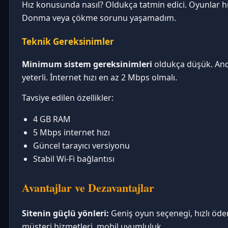
Hız konusunda nasıl? Oldukça tatmin edici. Oyunlar hız
Donma veya çökme sorunu yaşamadım.
Teknik Gereksinimler
Minimum sistem gereksinimleri
oldukça düşük. And
yeterli. İnternet hızı en az 2 Mbps olmalı.
Tavsiye edilen özellikler:
4 GB RAM
5 Mbps internet hızı
Güncel tarayıcı versiyonu
Stabil Wi-Fi bağlantısı
Avantajlar ve Dezavantajlar
Sitenin güçlü yönleri:
Geniş oyun seçenegi, hızlı ödem
müşteri hizmetleri, mobil uyumluluk.