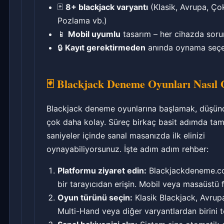
🃏
8+ blackjack varyantı
(Klasik, Avrupa, Çok
Pozlama vb.)
📱
Mobil uyumlu
tasarım – her cihazda sor
🔒
Kayıt gerektirmeden
anında oynama seç
🃏 Blackjack Deneme Oyunları Nasıl
Blackjack deneme oyunlarına başlamak, düşü
çok daha kolay. Süreç birkaç basit adımda ta
saniyeler içinde sanal masanızda ilk elinizi
oynayabiliyorsunuz. İşte adım adım rehber:
Platformu ziyaret edin:
Blackjackdeneme.co
bir tarayıcıdan erişin. Mobil veya masaüstü 
Oyun türünü seçin:
Klasik Blackjack, Avrup
Multi-Hand veya diğer varyantlardan birini t