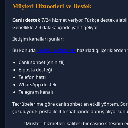
Müşteri Hizmetleri ve Destek
Canlı destek
7/24 hizmet veriyor. Türkçe destek alabi
Genellikle 2-3 dakika içinde yanıt geliyor.
İletişim kanalları şunlar:
Bu konuda
>editör ekibimizin
hazırladığı içeriklerden 
Canlı sohbet (en hızlı)
E-posta desteği
Telefon hattı
WhatsApp destek
Telegram kanalı
Tecrübelerime göre canlı sohbet en etkili yöntem. Sor
çözülüyor. E-posta ile 4-6 saat içinde dönüş alıyorsunu
"Müşteri hizmetleri kalitesi bir casino sitesinin 