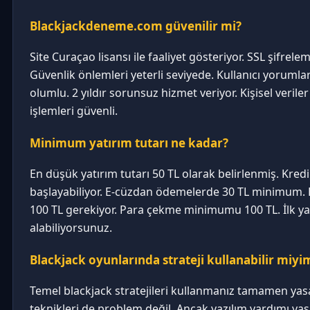
Blackjackdeneme.com güvenilir mi?
Site Curaçao lisansı ile faaliyet gösteriyor. SSL şifrelem
Güvenlik önlemleri yeterli seviyede. Kullanıcı yorumla
olumlu. 2 yıldır sorunsuz hizmet veriyor. Kişisel veri
işlemleri güvenli.
Minimum yatırım tutarı ne kadar?
En düşük yatırım tutarı 50 TL olarak belirlenmiş. Kredi 
başlayabiliyor. E-cüzdan ödemelerde 30 TL minimum. B
100 TL gerekiyor. Para çekme minimumu 100 TL. İlk y
alabiliyorsunuz.
Blackjack oyunlarında strateji kullanabilir miyi
Temel blackjack stratejileri kullanmanız tamamen yas
teknikleri de problem değil. Ancak yazılım yardımı ya