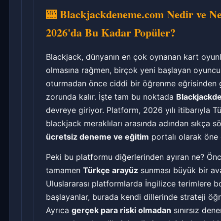
🎰 Blackjackdeneme.com Nedir ve N
2026'da Bu Kadar Popüler?
Blackjack, dünyanın en çok oynanan kart oyunl
olmasına rağmen, birçok yeni başlayan oyunc
oturmadan önce ciddi bir öğrenme eğrisinden
zorunda kalır. İşte tam bu noktada
Blackjack
devreye giriyor. Platform, 2026 yılı itibarıyla T
blackjack meraklıları arasında adından sıkça sö
ücretsiz deneme ve eğitim
portalı olarak öne 
Peki bu platformu diğerlerinden ayıran ne? Önce
tamamen
Türkçe arayüz
sunması büyük bir ava
Uluslararası platformlarda İngilizce terimlere 
başlayanlar, burada kendi dillerinde strateji öğr
Ayrıca
gerçek para riski olmadan
sınırsız dene