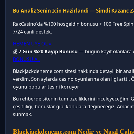
Bu Analiz Senin Icin Hazirlandi — Simdi Kazanc 
RaxCasino'da %100 hosgeldin bonusu + 100 Free Spin. G
7/24 canli destek.
HEMEN UYE OL »
💰
7 Gun %20 Kayip Bonusu
— bugun kayit olanlara 
BONUSU AL
Blackjackdeneme.com sitesi hakkında detaylı bir ana
verdim. Son aylarda casino oyunlarına olan ilgi arttı. Ö
oyunu popülaritesini koruyor.
Bu rehberde sitenin tüm özelliklerini inceleyeceğim. 
çeşitliliği, bonuslar gibi konulara değineceğiz. Amacım 
sunmak.
Blackjackdeneme.com Nedir ve Nasıl Çalış