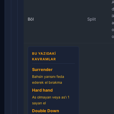
A
d
i
Böl
Split
a
o
o
BU YAZIDAKI
KAVRAMLAR
Surrender
Bahsin yarısını feda
ederek el bırakma
Hard hand
As olmayan veya as'ı 1
sayan el
Double Down