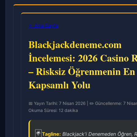
← Ana Sayfa
Blackjackdeneme.com
İncelemesi: 2026 Casino 
– Risksiz Öğrenmenin En
Kapsamlı Yolu
📅 Yayın Tarihi: 7 Nisan 2026 | ✏️ Güncellenme: 7 Nisa
Okuma Süresi: 12 dakika
🃏
Tagline:
Blackjack'i Denemeden Öğren, R