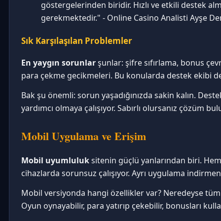
göstergelerinden biridir. Hızlı ve etkili destek al
gerekmektedir." - Online Casino Analisti Ayşe D
Sık Karşılaşılan Problemler
En yaygın sorunlar
şunlar: şifre sıfırlama, bonus çe
para çekme gecikmeleri. Bu konularda destek ekibi de
Bak şu önemli: sorun yaşadığınızda sakin kalın. Deste
yardımcı olmaya çalışıyor. Sabırlı olursanız çözüm bu
Mobil Uygulama ve Erişim
Mobil uyumluluk
sitenin güçlü yanlarından biri. H
cihazlarda sorunsuz çalışıyor. Ayrı uygulama indirmen
Mobil versiyonda hangi özellikler var? Neredeyse tüm 
Oyun oynayabilir, para yatırıp çekebilir, bonusları kulla