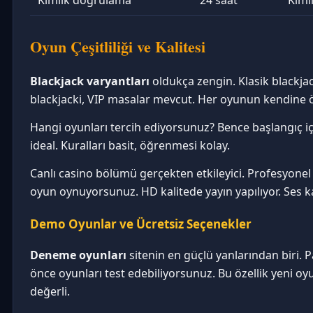
Oyun Çeşitliliği ve Kalitesi
Blackjack varyantları
oldukça zengin. Klasik blackja
blackjacki, VIP masalar mevcut. Her oyunun kendine öz
Hangi oyunları tercih ediyorsunuz? Bence başlangıç iç
ideal. Kuralları basit, öğrenmesi kolay.
Canlı casino bölümü gerçekten etkileyici. Profesyonel 
oyun oynuyorsunuz. HD kalitede yayın yapılıyor. Ses kal
Demo Oyunlar ve Ücretsiz Seçenekler
Deneme oyunları
sitenin en güçlü yanlarından biri. 
önce oyunları test edebiliyorsunuz. Bu özellik yeni oy
değerli.