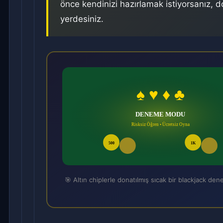
önce kendinizi hazırlamak istiyorsanız, 
yerdesiniz.
🎯 Altın chiplerle donatılmış sıcak bir blackjack de