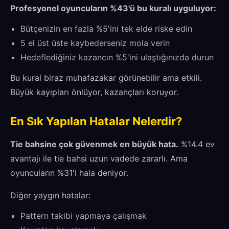
Profesyonel oyuncuların %43'ü bu kuralı uyguluyor:
Bütçenizin en fazla %5'ini tek elde riske edin
5 el üst üste kaybederseniz mola verin
Hedeflediğiniz kazancın %5'ini ulaştığınızda durun
Bu kural biraz muhafazakar görünebilir ama etkili.
Büyük kayıpları önlüyor, kazançları koruyor.
En Sık Yapılan Hatalar Nelerdir?
Tie bahsine çok güvenmek en büyük hata.
%14.4 ev
avantajı ile tie bahsi uzun vadede zararlı. Ama
oyuncuların %31'i hala deniyor.
Diğer yaygın hatalar:
Pattern takibi yapmaya çalışmak