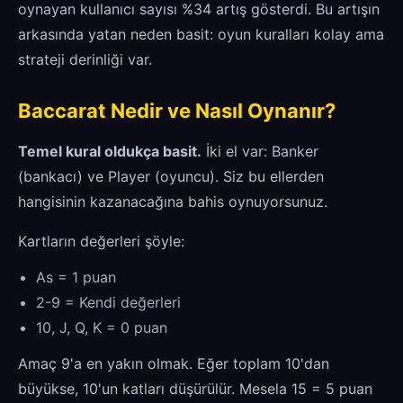
oynayan kullanıcı sayısı %34 artış gösterdi. Bu artışın
arkasında yatan neden basit: oyun kuralları kolay ama
strateji derinliği var.
Baccarat Nedir ve Nasıl Oynanır?
Temel kural oldukça basit.
İki el var: Banker
(bankacı) ve Player (oyuncu). Siz bu ellerden
hangisinin kazanacağına bahis oynuyorsunuz.
Kartların değerleri şöyle:
As = 1 puan
2-9 = Kendi değerleri
10, J, Q, K = 0 puan
Amaç 9'a en yakın olmak. Eğer toplam 10'dan
büyükse, 10'un katları düşürülür. Mesela 15 = 5 puan