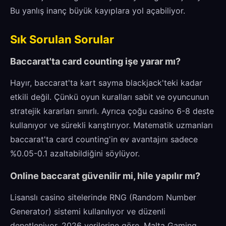
Bu yanlış inanç büyük kayıplara yol açabiliyor.
Sık Sorulan Sorular
Baccarat'ta card counting işe yarar mı?
Hayır, baccarat'ta kart sayma blackjack'teki kadar
etkili değil. Çünkü oyun kuralları sabit ve oyuncunun
stratejik kararları sınırlı. Ayrıca çoğu casino 6-8 deste
kullanıyor ve sürekli karıştırıyor. Matematik uzmanları
baccarat'ta card counting'in ev avantajını sadece
%0.05-0.1 azaltabildiğini söylüyor.
Online baccarat güvenilir mi, hile yapılır mı?
Lisanslı casino sitelerinde RNG (Random Number
Generator) sistemi kullanılıyor ve düzenli
denetleniyor. 2026 verilerine göre, Malta Gaming