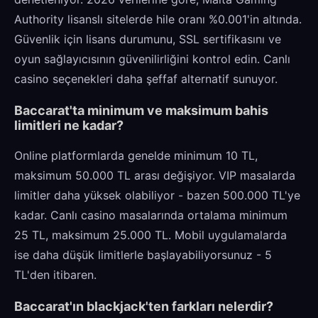
Authority lisanslı sitelerde hile oranı %0.001'in altında.
Güvenlik için lisans durumunu, SSL sertifikasını ve
oyun sağlayıcısının güvenilirliğini kontrol edin. Canlı
casino seçenekleri daha şeffaf alternatif sunuyor.
Baccarat'ta minimum ve maksimum bahis
limitleri ne kadar?
Online platformlarda genelde minimum 10 TL,
maksimum 50.000 TL arası değişiyor. VIP masalarda
limitler daha yüksek olabiliyor - bazen 500.000 TL'ye
kadar. Canlı casino masalarında ortalama minimum
25 TL, maksimum 25.000 TL. Mobil uygulamalarda
ise daha düşük limitlerle başlayabiliyorsunuz - 5
TL'den itibaren.
Baccarat'ın blackjack'ten farkları nelerdir?