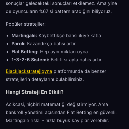
sonuçlar gelecekteki sonuçları etkilemez. Ama yine
de oyuncuların %67'si pattern aradığını biliyoruz.
Popüler stratejiler:
Martingale:
Kaybettikçe bahsi ikiye katla
Paroli:
Kazandıkça bahsi artır
Flat Betting:
Hep aynı miktarı oyna
1-3-2-6 Sistemi:
Belirli sırayla bahis artır
Blackjackstratejioyna
platformunda da benzer
stratejilerin detaylarını bulabilirsiniz.
Hangi Strateji En Etkili?
Acikcasi, hiçbiri matematiği değiştirmiyor. Ama
bankroll yönetimi açısından Flat Betting en güvenli.
Martingale riskli - hızla büyük kayıplar verebilir.