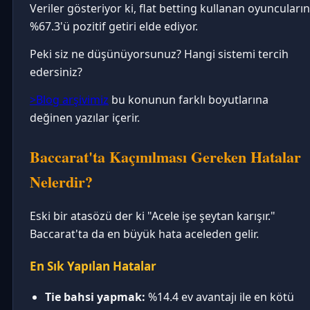
Veriler gösteriyor ki, flat betting kullanan oyuncuların
%67.3'ü pozitif getiri elde ediyor.
Peki siz ne düşünüyorsunuz? Hangi sistemi tercih
edersiniz?
>Blog arşivimiz
bu konunun farklı boyutlarına
değinen yazılar içerir.
Baccarat'ta Kaçınılması Gereken Hatalar
Nelerdir?
Eski bir atasözü der ki "Acele işe şeytan karışır."
Baccarat'ta da en büyük hata aceleden gelir.
En Sık Yapılan Hatalar
Tie bahsi yapmak:
%14.4 ev avantajı ile en kötü