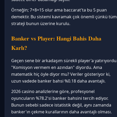
Örneğin; 7+8=15 olur ama baccarat'ta bu 5 puan
demektir. Bu sistemi kavramak çok önemli çünkü tüm
strateji bunun üzerine kurulu.
Banker vs Player: Hangi Bahis Daha
Karlı?
Geçen sene bir arkadaşım sürekli player'a yatırıyordu
"Komisyon vermem en azından" diyordu. Ama
matematik hiç öyle diyor mu? Veriler gösteriyor ki,
uzun vadede banker bahsi %0.18 daha avantajlı.
2026 casino analizlerine göre, profesyonel
oyuncuların %78.2'si banker bahsini tercih ediyor.
Bunun sebebi sadece istatistik değil, aynı zamanda
banker'ın çekme kurallarının daha avantajlı olması.