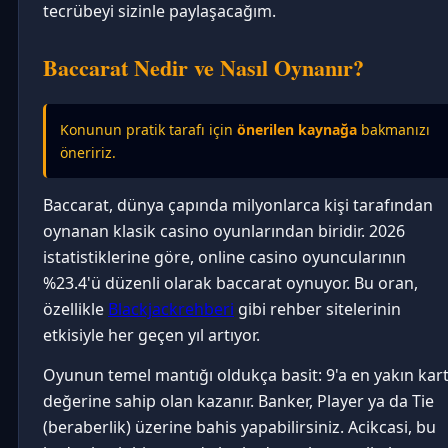
tecrübeyi sizinle paylaşacağım.
Baccarat Nedir ve Nasıl Oynanır?
Konunun pratik tarafı için
önerilen kaynağa
bakmanızı
öneririz.
Baccarat, dünya çapında milyonlarca kişi tarafından
oynanan klasik casino oyunlarından biridir. 2026
istatistiklerine göre, online casino oyuncularının
%23.4'ü düzenli olarak baccarat oynuyor. Bu oran,
özellikle
Blackjackrehberi
gibi rehber sitelerinin
etkisiyle her geçen yıl artıyor.
Oyunun temel mantığı oldukça basit: 9'a en yakın kar
değerine sahip olan kazanır. Banker, Player ya da Tie
(beraberlik) üzerine bahis yapabilirsiniz. Acikcasi, bu