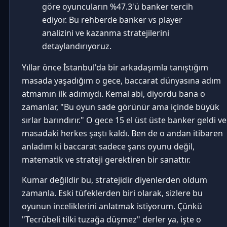
göre oyuncuların %47.3'ü banker tercih
ediyor. Bu rehberde banker vs player
analizini ve kazanma stratejilerini
detaylandırıyoruz.
Yıllar önce İstanbul'da bir arkadaşımla tanıştığım
masada yaşadığım o gece, baccarat dünyasına adım
atmamın ilk adımıydı. Kemal abi, diyordu bana o
zamanlar, "Bu oyun sade görünür ama içinde büyük
sırlar barındırır." O gece 15 el üst üste banker geldi ve
masadaki herkes şaştı kaldı. Ben de o andan itibaren
anladım ki baccarat sadece şans oyunu değil,
matematik ve strateji gerektiren bir sanattır.
Kumar değildir bu, stratejidir diyenlerden oldum
zamanla. Eski tüfeklerden biri olarak, sizlere bu
oyunun inceliklerini anlatmak istiyorum. Çünkü
"Tecrübeli tilki tuzağa düşmez" derler ya, işte o