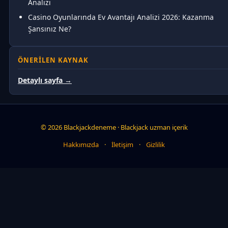
Analizi
Casino Oyunlarında Ev Avantajı Analizi 2026: Kazanma
Şansınız Ne?
ÖNERILEN KAYNAK
Detaylı sayfa →
© 2026 Blackjackdeneme · Blackjack uzman içerik
Hakkımızda
·
İletişim
·
Gizlilik