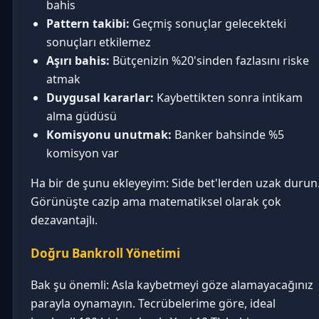
bahis
Pattern takibi:
Geçmiş sonuçlar gelecekteki
sonuçları etkilemez
Aşırı bahis:
Bütçenizin %20'sinden fazlasını riske
atmak
Duygusal kararlar:
Kaybettikten sonra intikam
alma güdüsü
Komisyonu unutmak:
Banker bahsinde %5
komisyon var
Ha bir de şunu ekleyeyim: Side bet'lerden uzak durun
Görünüşte cazip ama matematiksel olarak çok
dezavantajlı.
Doğru Bankroll Yönetimi
Bak şu önemli: Asla kaybetmeyi göze alamayacağınız
parayla oynamayın. Tecrübelerime göre, ideal