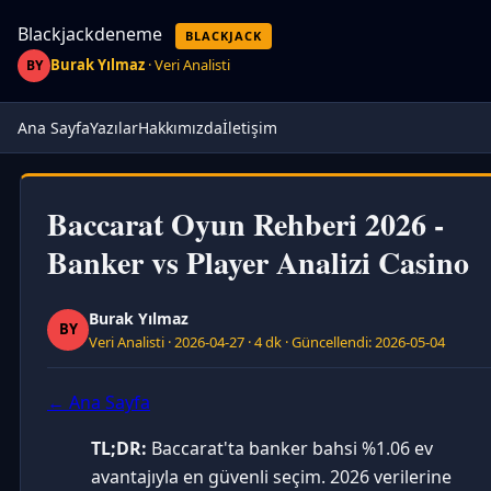
Blackjackdeneme
BLACKJACK
Burak Yılmaz
· Veri Analisti
BY
Ana Sayfa
Yazılar
Hakkımızda
İletişim
Baccarat Oyun Rehberi 2026 -
Banker vs Player Analizi Casino
Burak Yılmaz
BY
Veri Analisti · 2026-04-27 · 4 dk · Güncellendi: 2026-05-04
← Ana Sayfa
TL;DR:
Baccarat'ta banker bahsi %1.06 ev
avantajıyla en güvenli seçim. 2026 verilerine