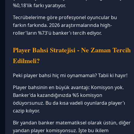
%0,18'lik farkı yaratıyor.
Tecrübelerime göre profesyonel oyuncular bu
farkın farkında. 2026 araştırmalarında high-
roller'ların %73'ü banker'ı tercih ediyor.
Player Bahsi Stratejisi - Ne Zaman Tercih
Edilmeli?
Peki player bahsi hiç mi oynamamalı? Tabii ki hayır!
Player bahsinin en büyük avantajı: Komisyon yok.
Banker'da kazandığınızda %5 komisyon
ödüyorsunuz. Bu da kısa vadeli oyunlarda player'ı
cazip kılıyor.
Bir yandan banker matematiksel olarak üstün, diğer
yandan player komisyonsuz. İşte bu ikilem