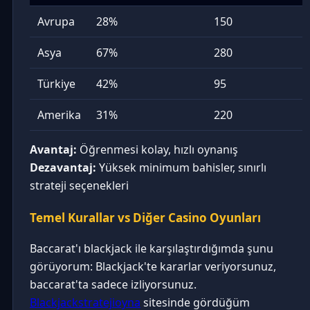
Avrupa
28%
150
Asya
67%
280
Türkiye
42%
95
Amerika
31%
220
Avantaj:
Öğrenmesi kolay, hızlı oynanış
Dezavantaj:
Yüksek minimum bahisler, sınırlı
strateji seçenekleri
Temel Kurallar vs Diğer Casino Oyunları
Baccarat'ı blackjack ile karşılaştırdığımda şunu
görüyorum: Blackjack'te kararlar veriyorsunuz,
baccarat'ta sadece izliyorsunuz.
Blackjackstratejioyna
sitesinde gördüğüm