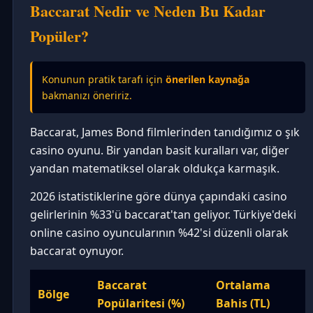
Baccarat Nedir ve Neden Bu Kadar
Popüler?
Konunun pratik tarafı için
önerilen kaynağa
bakmanızı öneririz.
Baccarat, James Bond filmlerinden tanıdığımız o şık
casino oyunu. Bir yandan basit kuralları var, diğer
yandan matematiksel olarak oldukça karmaşık.
2026 istatistiklerine göre dünya çapındaki casino
gelirlerinin %33'ü baccarat'tan geliyor. Türkiye'deki
online casino oyuncularının %42'si düzenli olarak
baccarat oynuyor.
Baccarat
Ortalama
Bölge
Popülaritesi (%)
Bahis (TL)