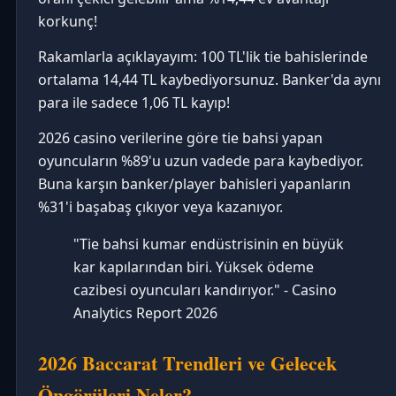
korkunç!
Rakamlarla açıklayayım: 100 TL'lik tie bahislerinde
ortalama 14,44 TL kaybediyorsunuz. Banker'da aynı
para ile sadece 1,06 TL kayıp!
2026 casino verilerine göre tie bahsi yapan
oyuncuların %89'u uzun vadede para kaybediyor.
Buna karşın banker/player bahisleri yapanların
%31'i başabaş çıkıyor veya kazanıyor.
"Tie bahsi kumar endüstrisinin en büyük
kar kapılarından biri. Yüksek ödeme
cazibesi oyuncuları kandırıyor." - Casino
Analytics Report 2026
2026 Baccarat Trendleri ve Gelecek
Öngörüleri Neler?