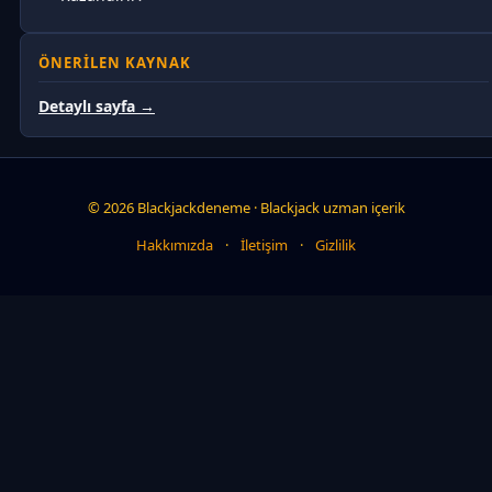
ÖNERILEN KAYNAK
Detaylı sayfa →
© 2026 Blackjackdeneme · Blackjack uzman içerik
Hakkımızda
·
İletişim
·
Gizlilik