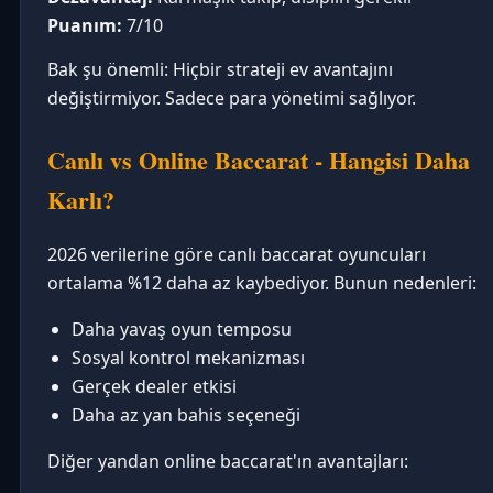
Puanım:
7/10
Bak şu önemli: Hiçbir strateji ev avantajını
değiştirmiyor. Sadece para yönetimi sağlıyor.
Canlı vs Online Baccarat - Hangisi Daha
Karlı?
2026 verilerine göre canlı baccarat oyuncuları
ortalama %12 daha az kaybediyor. Bunun nedenleri:
Daha yavaş oyun temposu
Sosyal kontrol mekanizması
Gerçek dealer etkisi
Daha az yan bahis seçeneği
Diğer yandan online baccarat'ın avantajları: