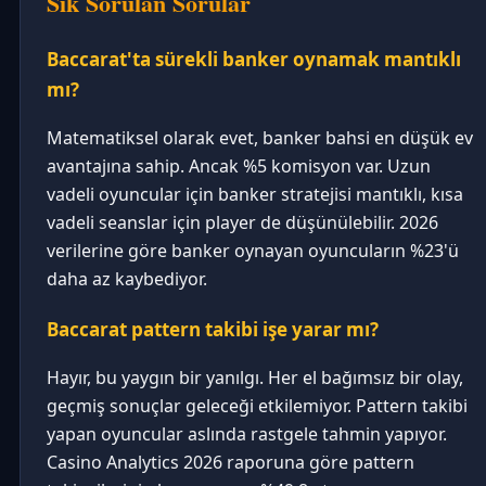
Sık Sorulan Sorular
Baccarat'ta sürekli banker oynamak mantıklı
mı?
Matematiksel olarak evet, banker bahsi en düşük ev
avantajına sahip. Ancak %5 komisyon var. Uzun
vadeli oyuncular için banker stratejisi mantıklı, kısa
vadeli seanslar için player de düşünülebilir. 2026
verilerine göre banker oynayan oyuncuların %23'ü
daha az kaybediyor.
Baccarat pattern takibi işe yarar mı?
Hayır, bu yaygın bir yanılgı. Her el bağımsız bir olay,
geçmiş sonuçlar geleceği etkilemiyor. Pattern takibi
yapan oyuncular aslında rastgele tahmin yapıyor.
Casino Analytics 2026 raporuna göre pattern