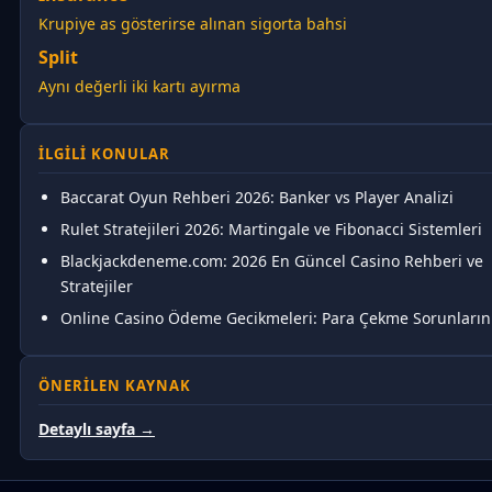
Krupiye as gösterirse alınan sigorta bahsi
Split
Aynı değerli iki kartı ayırma
İLGILI KONULAR
Baccarat Oyun Rehberi 2026: Banker vs Player Analizi
Rulet Stratejileri 2026: Martingale ve Fibonacci Sistemleri
Blackjackdeneme.com: 2026 En Güncel Casino Rehberi ve
Stratejiler
Online Casino Ödeme Gecikmeleri: Para Çekme Sorunları
ÖNERILEN KAYNAK
Detaylı sayfa →