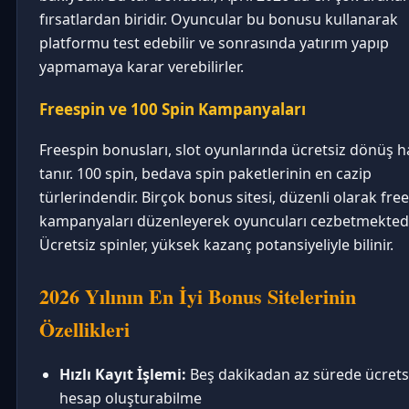
fırsatlardan biridir. Oyuncular bu bonusu kullanarak
platformu test edebilir ve sonrasında yatırım yapıp
yapmamaya karar verebilirler.
Freespin ve 100 Spin Kampanyaları
Freespin bonusları, slot oyunlarında ücretsiz dönüş h
tanır. 100 spin, bedava spin paketlerinin en cazip
türlerindendir. Birçok bonus sitesi, düzenli olarak fre
kampanyaları düzenleyerek oyuncuları cezbetmektedi
Ücretsiz spinler, yüksek kazanç potansiyeliyle bilinir.
2026 Yılının En İyi Bonus Sitelerinin
Özellikleri
Hızlı Kayıt İşlemi:
Beş dakikadan az sürede ücrets
hesap oluşturabilme