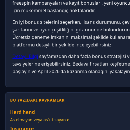
freespin kampanyaları ve kayıt bonusları, yeni oyuncu
için mükemmel başlangıç noktalarıdır.
En iyi bonus sitelerini seçerken, lisans durumunu, çe
şartlarını ve oyun çeşitliliğini göz önünde bulundurun
Ücretsiz deneme imkanını maksimal şekilde kullanara
platformu detaylı bir şekilde inceleyebilirsiniz.
Detayli Bilgi
sayfamızdan daha fazla bonus stratejisi v
tavsiyelerine erişebilirsiniz. Bedava fırsatları keşfetm
başlayın ve April 2026'da kazanma olanağını yakalayın
BU YAZIDAKI KAVRAMLAR
Hard hand
As olmayan veya as'ı 1 sayan el
Insurance