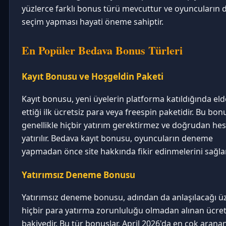
yüzlerce farklı bonus türü mevcuttur ve oyuncuların
seçim yapması hayati öneme sahiptir.
En Popüler Bedava Bonus Türleri
Kayıt Bonusu ve Hoşgeldin Paketi
Kayıt bonusu, yeni üyelerin platforma katıldığında eld
ettiği ilk ücretsiz para veya freespin paketidir. Bu bon
genellikle hiçbir yatırım gerektirmez ve doğrudan he
yatırılır. Bedava kayıt bonusu, oyuncuların deneme
yapmadan önce site hakkında fikir edinmelerini sağlar
Yatırımsız Deneme Bonusu
Yatırımsız deneme bonusu, adından da anlaşılacağı ü
hiçbir para yatırma zorunluluğu olmadan alınan ücret
bakiyedir. Bu tür bonuslar, April 2026'da en çok arana