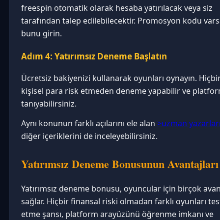
freespin otomatik olarak hesaba yatırılacak veya siz
tarafından talep edilebilecektir. Promosyon kodu var
bunu girin.
Adım 4: Yatırımsız Deneme Başlatın
Ücretsiz bakiyenizi kullanarak oyunları oynayın. Hiçbi
kişisel para risk etmeden deneme yapabilir ve platfo
tanıyabilirsiniz.
Aynı konunun farklı açılarını ele alan
>uzman yazarlar
diğer içeriklerini de inceleyebilirsiniz.
Yatırımsız Deneme Bonusunun Avantajları
Yatırımsız deneme bonusu, oyuncular için birçok avan
sağlar. Hiçbir finansal riski olmadan farklı oyunları tes
etme şansı, platform arayüzünü öğrenme imkanı ve