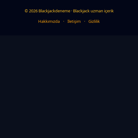
© 2026 Blackjackdeneme · Blackjack uzman içerik
Hakkımızda
·
İletişim
·
Gizlilik