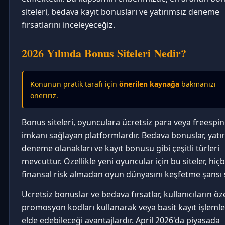
siteleri, bedava kayıt bonusları ve yatırımsız deneme
fırsatlarını inceleyeceğiz.
2026 Yılında Bonus Siteleri Nedir?
Konunun pratik tarafı için
önerilen kaynağa
bakmanızı
öneririz.
Bonus siteleri, oyunculara ücretsiz para veya freespin
imkanı sağlayan platformlardır. Bedava bonuslar, yatı
deneme olanakları ve kayıt bonusu gibi çeşitli türleri
mevcuttur. Özellikle yeni oyuncular için bu siteler, hiçb
finansal risk almadan oyun dünyasını keşfetme şansı 
Ücretsiz bonuslar ve bedava fırsatlar, kullanıcıların öz
promosyon kodları kullanarak veya basit kayıt işlemle
elde edebileceği avantajlardır. April 2026'da piyasada