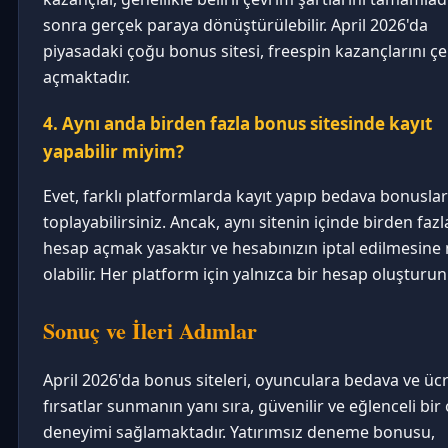
sonra gerçek paraya dönüştürülebilir. April 2026'da
piyasadaki çoğu bonus sitesi, freespin kazançlarını ç
açmaktadır.
4. Aynı anda birden fazla bonus sitesinde kayıt
yapabilir miyim?
Evet, farklı platformlarda kayıt yapıp bedava bonuslar
toplayabilirsiniz. Ancak, aynı sitenin içinde birden fazl
hesap açmak yasaktır ve hesabınızın iptal edilmesine
olabilir. Her platform için yalnızca bir hesap oluşturun
Sonuç ve İleri Adımlar
April 2026'da bonus siteleri, oyunculara bedava ve ücr
fırsatlar sunmanın yanı sıra, güvenilir ve eğlenceli bir
deneyimi sağlamaktadır. Yatırımsız deneme bonusu,